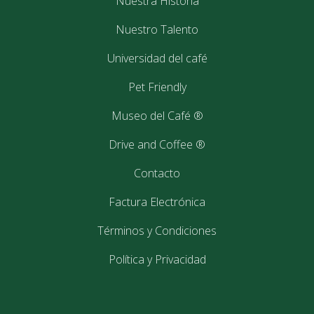
Nuestra Historia
29
septiembre
Nuestro Talento
2017
Universidad del café
Pet Friendly
Museo del Café ®
Arabica Rwanda AА
Drive and Coffee ®
Contacto
Vestibulum ante ipsum primis in faucibus orci luctus et ultrices
posuere cubilia Curae; Vestibulum metus lectus, tempor in
Factura Electrónica
tellus sed, fermentum consectetur felis. Nullam in quam in leo
Términos y Condiciones
molestie maximus. ...
Política y Privacidad
29
septiembre
2017