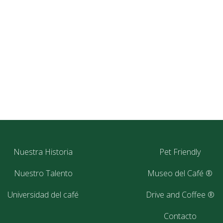
Nuestra Historia
Pet Friendly
Nuestro Talento
Museo del Café ®
Universidad del café
Drive and Coffee ®
Contacto