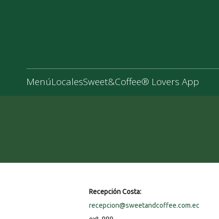
Menú
Locales
Sweet&Coffee® Lovers App
Recepción Costa:
recepcion@sweetandcoffee.com.ec