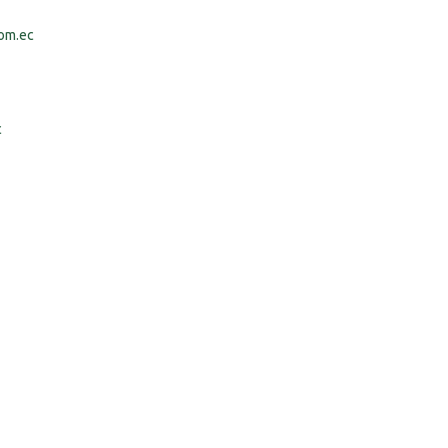
om.ec
c