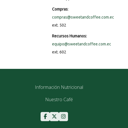
Compras
:
compras@sweetandcoffee.com.ec
ext. 502
Recursos Humanos:
equipo@sweetandcoffee.com.ec
ext. 602
Información Nutricional
Nuestro Café