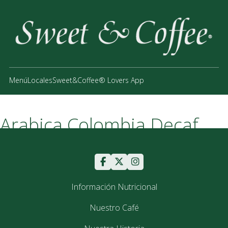
Menú
Locales
Sweet&Coffee® Lovers App
Arabica Colombia Decaf
In nec dui a metus placerat porta sit amet et elit. Phasellus
luctus turpis lacus. Aliquam laoreet ante sed nulla maximus
ullamcorper. Quisque et auctor elit. Suspendisse potenti. ...
Información Nutricional
29
Nuestro Café
septiembre
2017