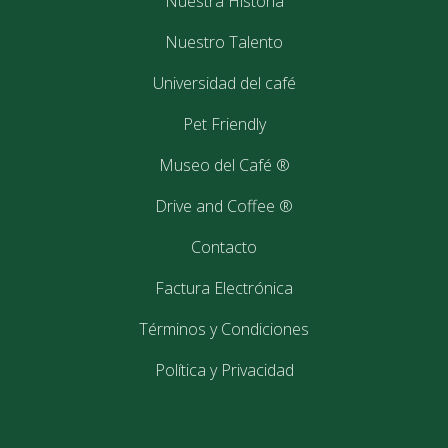
Nuestra Historia
Nuestro Talento
Universidad del café
Pet Friendly
Arabica Burundi AA
Museo del Café ®
Vestibulum ante ipsum primis in faucibus orci luctus et ultrices
Drive and Coffee ®
posuere cubilia Curae; Vestibulum metus lectus, tempor in
tellus sed, fermentum consectetur felis. Nullam in quam in leo
Contacto
molestie maximus. ...
Factura Electrónica
29
Términos y Condiciones
septiembre
2017
Política y Privacidad