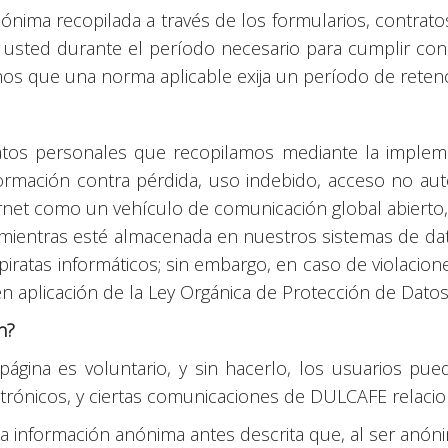
ma recopilada a través de los formularios, contratos y 
sted durante el período necesario para cumplir con lo
nos que una norma aplicable exija un período de reten
atos personales que recopilamos mediante la impleme
formación contra pérdida, uso indebido, acceso no auto
ernet como un vehículo de comunicación global abierto
t, mientras esté almacenada en nuestros sistemas de 
 piratas informáticos; sin embargo, en caso de violaci
en aplicación de la Ley Orgánica de Protección de Dato
ón?
 página es voluntario, y sin hacerlo, los usuarios pu
ectrónicos, y ciertas comunicaciones de DULCAFE relac
a información anónima antes descrita que, al ser anónim