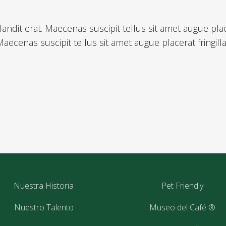
andit erat. Maecenas suscipit tellus sit amet augue place
aecenas suscipit tellus sit amet augue placerat fringilla 
Nuestra Historia
Pet Friendly
Nuestro Talento
Museo del Café ®