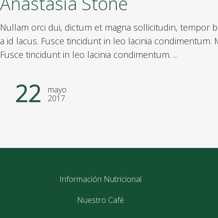
Anastasia Stone
Nullam orci dui, dictum et magna sollicitudin, tempor bl
a id lacus. Fusce tincidunt in leo lacinia condimentum. M
Fusce tincidunt in leo lacinia condimentum. ...
22
mayo
2017
Información Nutricional
Nuestro Café