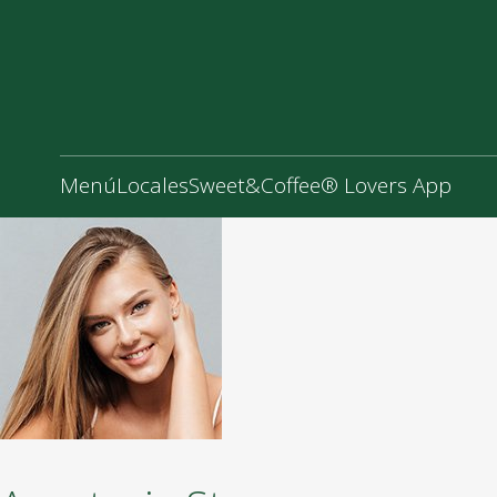
Menú
Locales
Sweet&Coffee® Lovers App