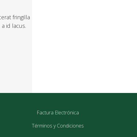
rat fringilla
a id lacus.
Factura Electrónica
Términos y Condiciones