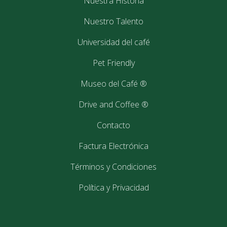
Nuestra Historia
Nuestro Talento
Duis et tellus imperdiet, lacinia risus id, tincidunt ipsum. Integer
euismod elit vel nibh commodo, at consequat nisl rhoncus.
Universidad del café
Aliquam tempor lorem odio, non aliquam nunc egestas in. Proin
rutrum justo ac lorem pellentesque pretium.
Pet Friendly
Museo del Café ®
Post
Anastasia Stone
»
Drive and Coffee ®
navigation
Contacto
21
mayo
2017
Factura Electrónica
Términos y Condiciones
Política y Privacidad