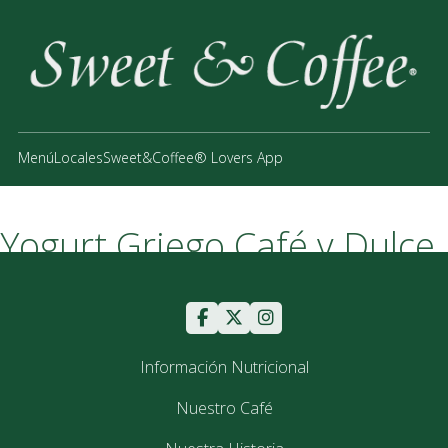
Menú
Locales
Sweet&Coffee® Lovers App
Yogurt Griego Café y Dulce
de Leche
14
octubre
Información Nutricional
2025
Nuestro Café