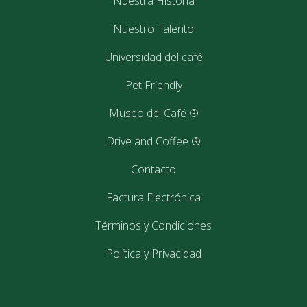
Nuestra Historia
Nuestro Talento
Kandu
Universidad del café
Pet Friendly
17
septiembre
Museo del Café ®
2024
Drive and Coffee ®
Contacto
Factura Electrónica
Frappelatte® Original y
Términos y Condiciones
Espresso
Política y Privacidad