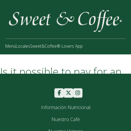
Menú
Locales
Sweet&Coffee® Lovers App
Is it possible to pay for an
order with Visa and
MasterCard payment
cards?
Información Nutricional
Nuestro Café
Pellentesque blandit arcu eu orci venenatis aliquet. Morbi in
quam porta nibh hendrerit dapibus. Donec erat tortor,