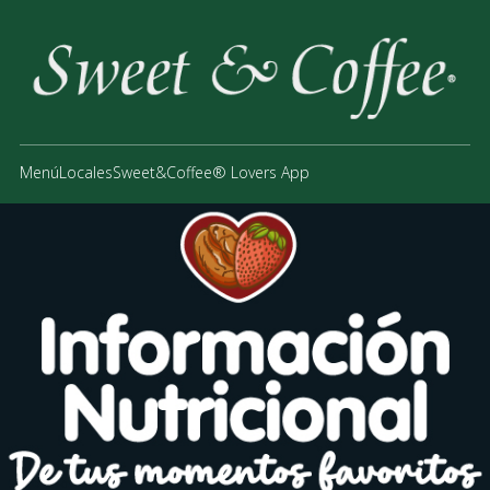
Menú
Locales
Sweet&Coffee® Lovers App