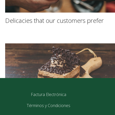
Delicacies that our customers prefer
Factura Electrónica
Términos y Condiciones