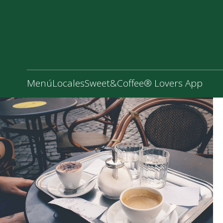
Menú
Locales
Sweet&Coffee® Lovers App