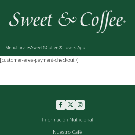
Menú
Locales
Sweet&Coffee® Lovers App
[customer-area-payment-checkout /]
Información Nutricional
Nuestro Café