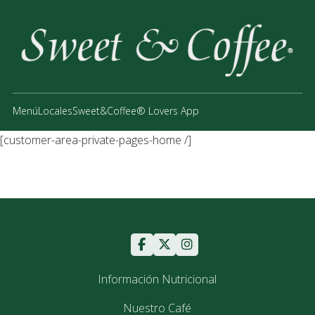
Menú
Locales
Sweet&Coffee® Lovers App
[customer-area-private-pages-home /]
Información Nutricional
Nuestro Café