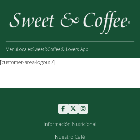
Menú
Locales
Sweet&Coffee® Lovers App
[customer-area-logout /]
Información Nutricional
Nuestro Café