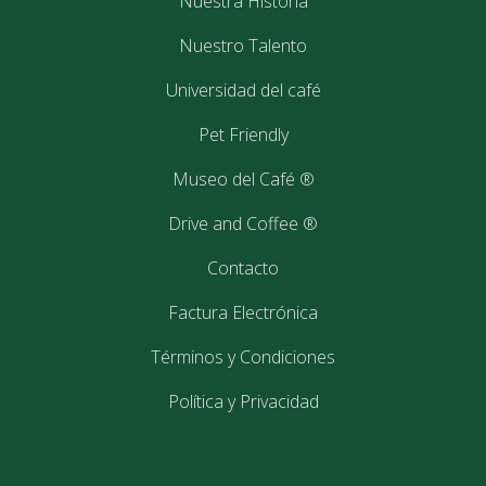
Nuestra Historia
Nuestro Talento
Lorem ipsum dolor sit amet, consectetur adipiscing elit. Nullam
facilisis at turpis eu faucibus. In dignissim, enim eu ornare
Universidad del café
aliquet, metus ex tempor neque, sit amet efficitur turpis lorem
et odio. Nam congue in orci at facilisis
Pet Friendly
Museo del Café ®
Post
«
Anastasia Stone
Anastasia Stone
»
Drive and Coffee ®
navigation
Contacto
22
mayo
2017
Factura Electrónica
Términos y Condiciones
Política y Privacidad